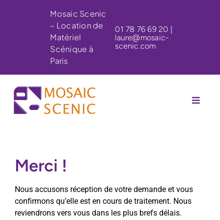
Skip
Mosaic Scenic
to
– Location de
content
01 78 76 69 20
|
Matériel
laure@mosaic-
scenic.com
Scénique à
Paris
Toggle
Naviga
Accueil
Merci !
Notre catalogue
Nous accusons réception de votre demande et vous
confirmons qu’elle est en cours de traitement. Nous
Nos réalisations
reviendrons vers vous dans les plus brefs délais.