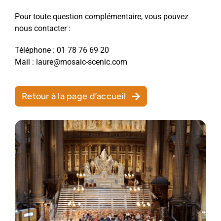
Pour toute question complémentaire, vous pouvez
À propos
nous contacter :
Téléphone :
01 78 76 69 20
Mail :
laure@mosaic-scenic.com
Demander un devis
Retour à la page d’accueil
Appelez-nous